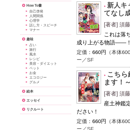
新人キ
How To書
自己啓発
てなし
人間関係
心理学
[著者] 
話し方・スピーチ
マナー
これは落
趣味
成り上がる物語――
占い
旅行
定価：
660円
（本体60
風水
レシピ
ー／SF
美容・ダイエット
ペット
こちら
お金
エコロジー
ます！
グルメ
絵本
[著者] 
エッセイ
産土神鑑
リクルート
ださい！
定価：
660円
（本体60
ー／SF