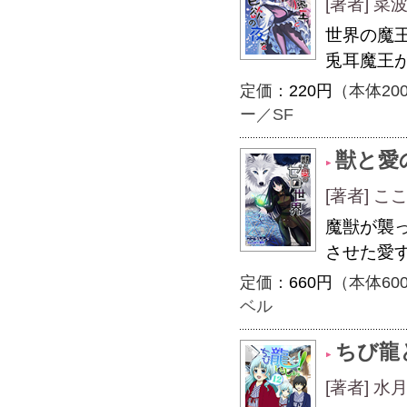
[著者] 
世界の魔
兎耳魔王
定価：
220円
（本体20
ー／SF
獣と愛
[著者] 
魔獣が襲
させた愛
定価：
660円
（本体60
ベル
ちび龍
[著者] 