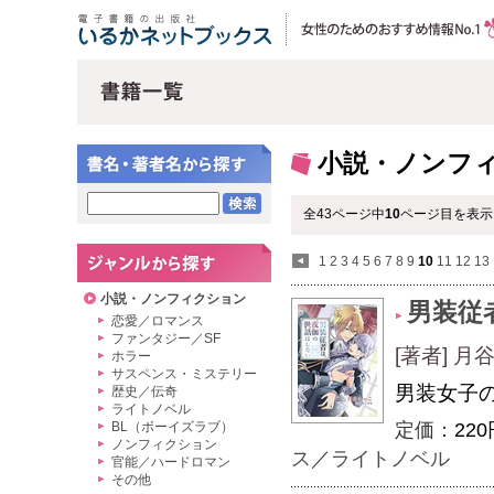
小説・ノンフ
全43ページ中
10
ページ目を表示
1
2
3
4
5
6
7
8
9
10
11
12
13
小説・ノンフィクション
男装従
恋愛／ロマンス
ファンタジー／SF
[著者] 
ホラー
サスペンス・ミステリー
男装女子
歴史／伝奇
ライトノベル
BL（ボーイズラブ）
定価：
220
ノンフィクション
ス
／
ライトノベル
官能／ハードロマン
その他