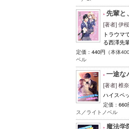
先輩と
[著者] 
トラウマ
る西澤先
定価：
440円
（本体40
ベル
一途な
[著者] 
ハイスペ
定価：
660
ス
／
ライトノベル
魔法学