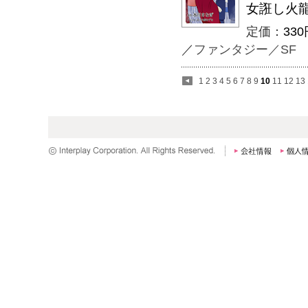
女誑し火
定価：
330
／
ファンタジー／SF
1
2
3
4
5
6
7
8
9
10
11
12
13