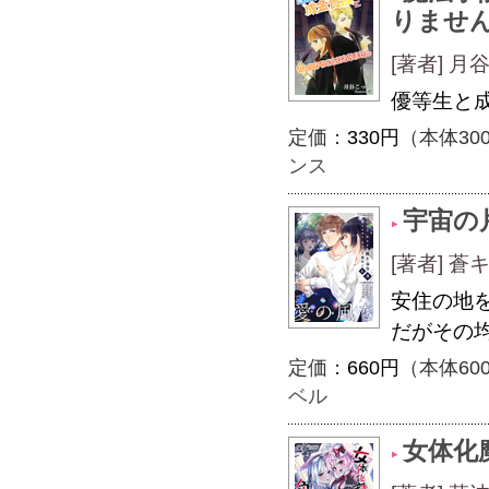
りませ
[著者] 
優等生と
定価：
330円
（本体30
ンス
宇宙の
[著者] 
安住の地
だがその
定価：
660円
（本体60
ベル
女体化