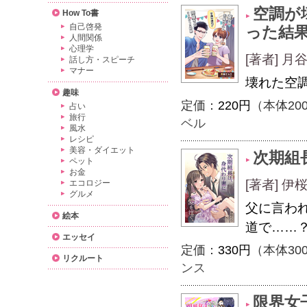
空調が
How To書
自己啓発
った結
人間関係
心理学
[著者] 
話し方・スピーチ
マナー
壊れた空
趣味
定価：
220円
（本体20
占い
旅行
ベル
風水
レシピ
美容・ダイエット
次期組
ペット
お金
[著者] 
エコロジー
グルメ
父に言わ
絵本
道で……
エッセイ
定価：
330円
（本体30
リクルート
ンス
限界女