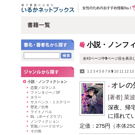
小説・ノンフ
全43ページ中
9
ページ目を表示し
1
2
3
4
5
6
7
8
9
10
11
12
13
小説・ノンフィクション
オレの
恋愛／ロマンス
ファンタジー／SF
[著者] 
ホラー
サスペンス・ミステリー
深夜、帰
歴史／伝奇
ライトノベル
に揺れて
BL（ボーイズラブ）
ノンフィクション
定価：
275円
（本体25
官能／ハードロマン
その他