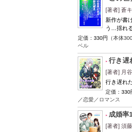
[著者] 蒼
新作が書
う…揺れ
定価：
330円
（本体30
ベル
行き遅
[著者] 
行き遅れ
定価：
330
／
恋愛／ロマンス
成婚率
[著者] 