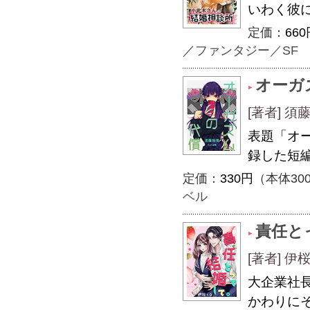
いわく彼
定価：
660
／
ファンタジー／SF
オーガ
[著者] 
表題「オ
録した短
定価：
330円
（本体30
ベル
責任と
[著者] 
大企業社
かわりに