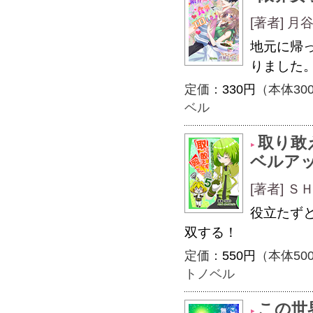
[著者] 月谷
地元に帰
りました
定価：
330円
（本体30
ベル
取り敢
ベルア
[著者] 
役立たず
双する！
定価：
550円
（本体50
トノベル
この世