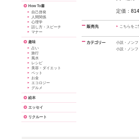
How To書
定価：
81
自己啓発
人間関係
心理学
こちらをご
話し方・スピーチ
マナー
趣味
小説・ノンフ
占い
小説・ノンフ
旅行
風水
レシピ
美容・ダイエット
ペット
お金
エコロジー
グルメ
絵本
エッセイ
リクルート