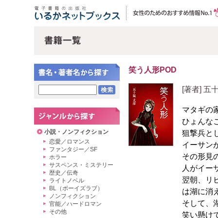
笑う人形POD
[著者] 
マタギの
ひょんな
小説・ノンフィクション
狙撃兵と
恋愛／ロマンス
イーサン
ファンタジー／SF
その形見
ホラー
サスペンス・ミステリー
人がイー
歴史／伝奇
翌朝、リ
ライトノベル
BL（ボーイズラブ）
は湖に消
ノンフィクション
そして、
官能／ハードロマン
その他
笑い懸け