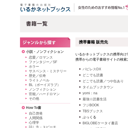
携帯書籍 販売先
小説・ノンフィクション
いるかネットブックスの携帯向け
恋愛／ロマンス
携帯からの電子書籍サイトの検索
ファンタジー／SF
ホラー
パピレスDX
サスペンス・ミステリー
どこでも読書
歴史／伝奇
ライトノベル
どこでも読書／つや缶あり
BL（ボーイズラブ）
タイムブックタウン
ノンフィクション
yomi：na
官能／ハードロマン
その他
最強☆読書生活
フジBOOK
How To書
TBSブックス
自己啓発
ぶっくる
人間関係
心理学
BIGLOBEケータイ書店
話し方・スピーチ