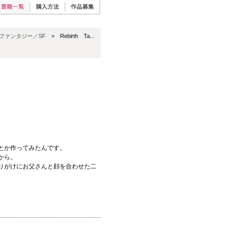
ファンタジー／SF
> Rebirth Ta...
とか作ってみたんです。
から。
りがけにお父さんと顔を合わせた二