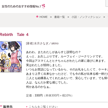
HOME
>
書籍一覧
>
小説・ノンフィクション
>
Rebirth Tale ４
[著者] 水月さなぎ／akino
あわわ。またわたしがあらすじ説明なの？
えっと、お久しぶりです。ルーフェイ・ジークリンドです。
今回はアスマくんとヒナちゃんがわたしの家に遊びに来ます。
実はわたしが招待しました。
いつもお世話になっているから、そのお礼をしたくて、ケーキ
あまり上手く出来なかったけど、でも今の私が出来る精一杯だ
二人とも結構喜んでくれたみたいで、安心しています。でも帰
人は、なんだか変な感じでした。
何かあるのかなぁ。
定価：
330円
（本体300円＋税10%）
こちらをご覧ください