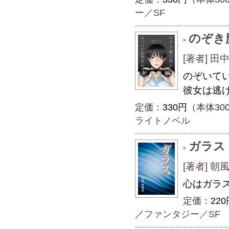
ー／SF
のぞき
[著者] 
のぞいて
彼女は逃
定価：
330円
（本体30
ライトノベル
ガラス
[著者] 朝
心はガラ
定価：
220
／
ファンタジー／SF