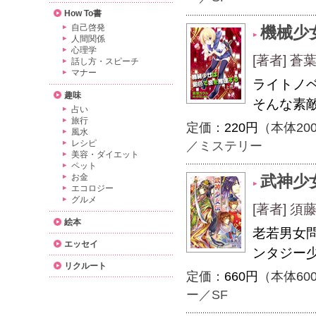
How To書
自己啓発
機械少
人間関係
心理学
[著者] 
話し方・スピーチ
マナー
ライトノ
趣味
そんな素
占い
旅行
定価：
220円
（本体20
風水
レシピ
／ミステリー
美容・ダイエット
ペット
お金
武神少
エコロジー
グルメ
[著者] 
絵本
老若男女
エッセイ
ンタジー
リクルート
定価：
660円
（本体60
ー／SF