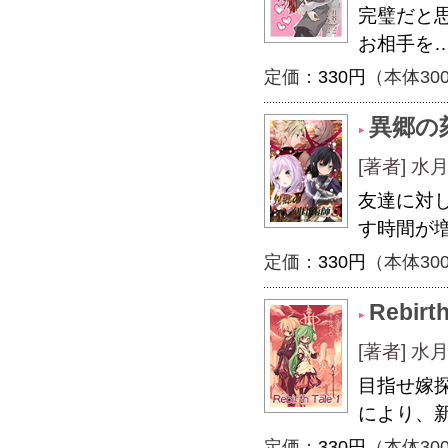
完璧だと
お相手を
定価：
330円
（本体30
異郷の
[著者] 
友達に対
す時間が
定価：
330円
（本体30
Rebirt
[著者] 
目指せ嫁
により、
定価：
330円
（本体30