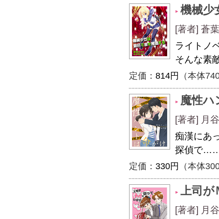
機械少
[著者] 蒼
ライトノ
そんな素
定価：
814円
（本体74
魔性ハ
[著者] 
痴漢にあ
探偵で…
定価：
330円
（本体30
上司が
[著者] 