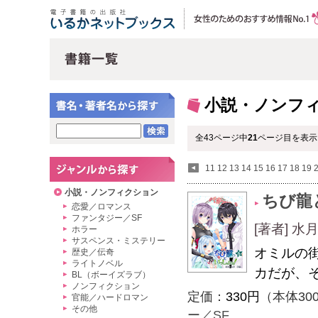
小説・ノンフ
全43ページ中
21
ページ目を表示
11
12
13
14
15
16
17
18
19
小説・ノンフィクション
ちび龍
恋愛／ロマンス
ファンタジー／SF
[著者] 
ホラー
サスペンス・ミステリー
オミルの
歴史／伝奇
ライトノベル
カだが、
BL（ボーイズラブ）
ノンフィクション
定価：
330円
（本体30
官能／ハードロマン
その他
ー／SF