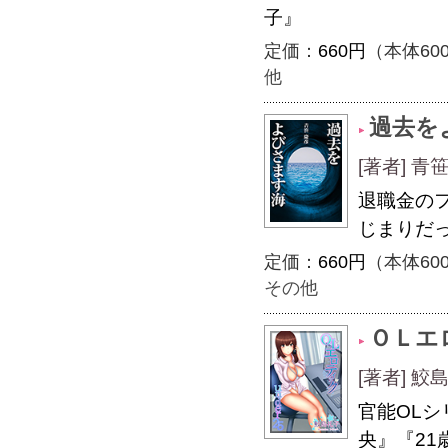
子』
定価：
660円
（本体60
他
過去を
[著者] 青
退職金の
じまりだ
定価：
660円
（本体60
その他
ＯＬエ
[著者] 
官能OLシ
央』『21