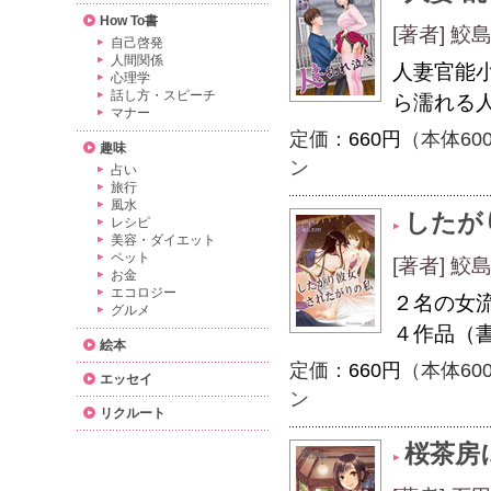
How To書
[著者] 
自己啓発
人間関係
人妻官能
心理学
話し方・スピーチ
ら濡れる
マナー
定価：
660円
（本体60
趣味
ン
占い
旅行
風水
したが
レシピ
美容・ダイエット
ペット
[著者] 
お金
エコロジー
２名の女
グルメ
４作品（
絵本
定価：
660円
（本体60
エッセイ
ン
リクルート
桜茶房