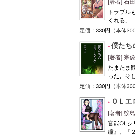
[著者] 
トラブル
くれる。
定価：
330円
（本体30
僕たち
[著者] 宗
たまたま
った。そ
定価：
330円
（本体30
ＯＬエ
[著者] 
官能OL
瞳』、『