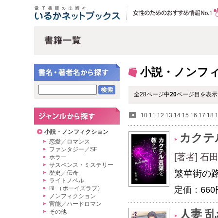
小説・ノンフ
全28ページ中
20
ページ目を表示
10
11
12
13
14
15
16
17
18
小説・ノンフィクション
カクテ
恋愛／ロマンス
ファンタジー／SF
[著者] 石
ホラー
サスペンス・ミステリー
繁華街の
歴史／伝奇
ライトノベル
BL（ボーイズラブ）
定価：
660
ノンフィクション
官能／ハードロマン
人妻 
その他