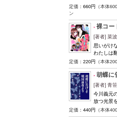
定価：
660円
（本体60
ン
裸コー
[著者] 菜
思いがけ
わたしは
定価：
220円
（本体20
胡蝶に
[著者] 青
今川義元
放つ光景
定価：
440円
（本体40